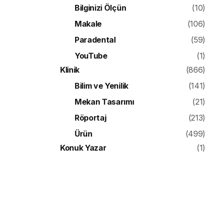
Bilginizi Ölçün
(10)
Makale
(106)
Paradental
(59)
YouTube
(1)
Klinik
(866)
Bilim ve Yenilik
(141)
Mekan Tasarımı
(21)
Röportaj
(213)
Ürün
(499)
Konuk Yazar
(1)