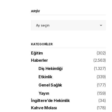
ARŞİV
KATEGORILER
Eğitim
(302)
Haberler
(2.563)
Diş Hekimliği
(1.327)
Etkinlik
(339)
Genel Sağlık
(177)
Yayın
(159)
İngiltere’de Hekimlik
(34)
Kahve Molası
(178)