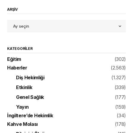
ARŞİV
KATEGORILER
Eğitim
(302)
Haberler
(2.563)
Diş Hekimliği
(1.327)
Etkinlik
(339)
Genel Sağlık
(177)
Yayın
(159)
İngiltere’de Hekimlik
(34)
Kahve Molası
(178)