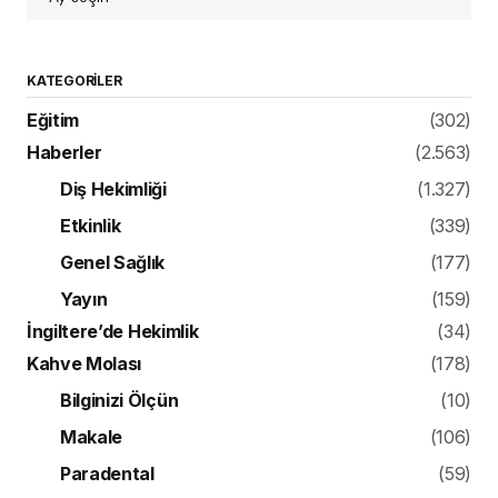
KATEGORILER
Eğitim
(302)
Haberler
(2.563)
Diş Hekimliği
(1.327)
Etkinlik
(339)
Genel Sağlık
(177)
Yayın
(159)
İngiltere’de Hekimlik
(34)
Kahve Molası
(178)
Bilginizi Ölçün
(10)
Makale
(106)
Paradental
(59)