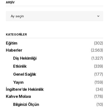
ARŞİV
KATEGORILER
Eğitim
(302)
Haberler
(2.563)
Diş Hekimliği
(1.327)
Etkinlik
(339)
Genel Sağlık
(177)
Yayın
(159)
İngiltere’de Hekimlik
(34)
Kahve Molası
(178)
Bilginizi Ölçün
(10)