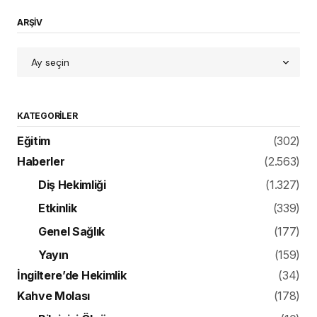
ARŞİV
KATEGORILER
Eğitim
(302)
Haberler
(2.563)
Diş Hekimliği
(1.327)
Etkinlik
(339)
Genel Sağlık
(177)
Yayın
(159)
İngiltere’de Hekimlik
(34)
Kahve Molası
(178)