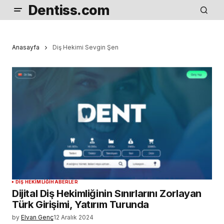
Dentiss.com
Anasayfa
Diş Hekimi Sevgin Şen
DIŞ HEKIMLIĞI
HABERLER
Dijital Diş Hekimliğinin Sınırlarını Zorlayan
Türk Girişimi, Yatırım Turunda
by
Elvan Genç
12 Aralık 2024