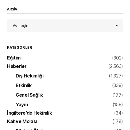
ARŞİV
KATEGORILER
Eğitim
(302)
Haberler
(2.563)
Diş Hekimliği
(1.327)
Etkinlik
(339)
Genel Sağlık
(177)
Yayın
(159)
İngiltere’de Hekimlik
(34)
Kahve Molası
(178)