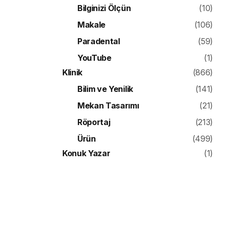
Bilginizi Ölçün
(10)
Makale
(106)
Paradental
(59)
YouTube
(1)
Klinik
(866)
Bilim ve Yenilik
(141)
Mekan Tasarımı
(21)
Röportaj
(213)
Ürün
(499)
Konuk Yazar
(1)