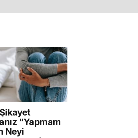
 Şikayet
sanız “Yapmam
n Neyi