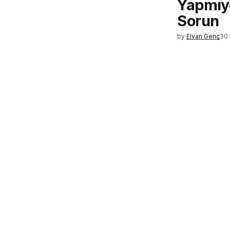
Yapmıy
Sorun
by
Elvan Genç
30 