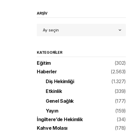
ARŞİV
KATEGORILER
Eğitim
(302)
Haberler
(2.563)
Diş Hekimliği
(1.327)
Etkinlik
(339)
Genel Sağlık
(177)
Yayın
(159)
İngiltere’de Hekimlik
(34)
Kahve Molası
(178)