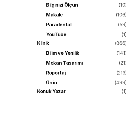
Bilginizi Ölçün
(10)
Makale
(106)
Paradental
(59)
YouTube
(1)
Klinik
(866)
Bilim ve Yenilik
(141)
Mekan Tasarımı
(21)
Röportaj
(213)
Ürün
(499)
Konuk Yazar
(1)