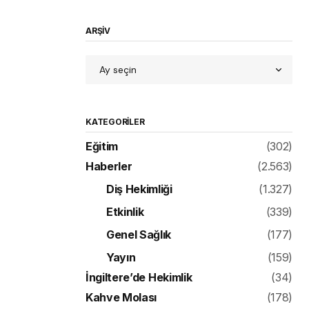
ARŞİV
KATEGORILER
Eğitim
(302)
Haberler
(2.563)
Diş Hekimliği
(1.327)
Etkinlik
(339)
Genel Sağlık
(177)
Yayın
(159)
İngiltere’de Hekimlik
(34)
Kahve Molası
(178)