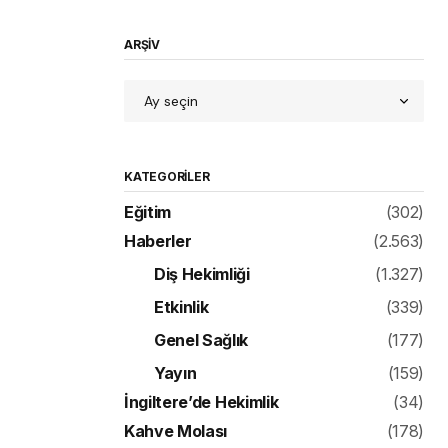
ARŞİV
KATEGORILER
Eğitim
(302)
Haberler
(2.563)
Diş Hekimliği
(1.327)
Etkinlik
(339)
Genel Sağlık
(177)
Yayın
(159)
İngiltere’de Hekimlik
(34)
Kahve Molası
(178)