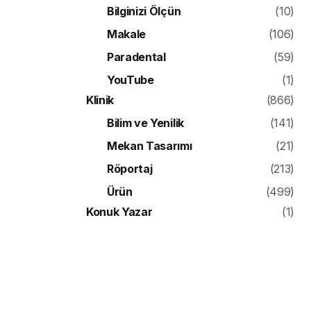
Bilginizi Ölçün
(10)
Makale
(106)
Paradental
(59)
YouTube
(1)
Klinik
(866)
Bilim ve Yenilik
(141)
Mekan Tasarımı
(21)
Röportaj
(213)
Ürün
(499)
Konuk Yazar
(1)