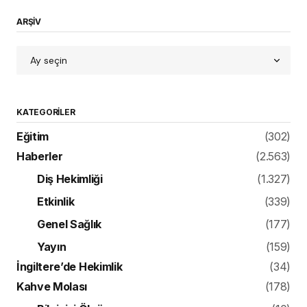
ARŞİV
KATEGORILER
Eğitim
(302)
Haberler
(2.563)
Diş Hekimliği
(1.327)
Etkinlik
(339)
Genel Sağlık
(177)
Yayın
(159)
İngiltere’de Hekimlik
(34)
Kahve Molası
(178)