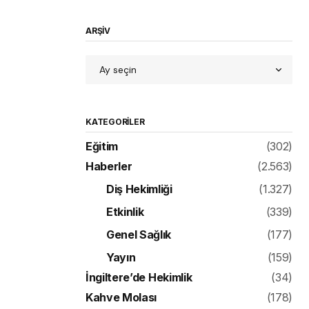
ARŞİV
KATEGORILER
Eğitim
(302)
Haberler
(2.563)
Diş Hekimliği
(1.327)
Etkinlik
(339)
Genel Sağlık
(177)
Yayın
(159)
İngiltere’de Hekimlik
(34)
Kahve Molası
(178)