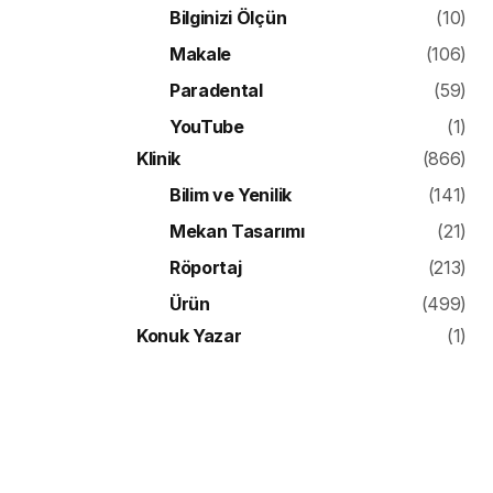
Bilginizi Ölçün
(10)
Makale
(106)
Paradental
(59)
YouTube
(1)
Klinik
(866)
Bilim ve Yenilik
(141)
Mekan Tasarımı
(21)
Röportaj
(213)
Ürün
(499)
Konuk Yazar
(1)