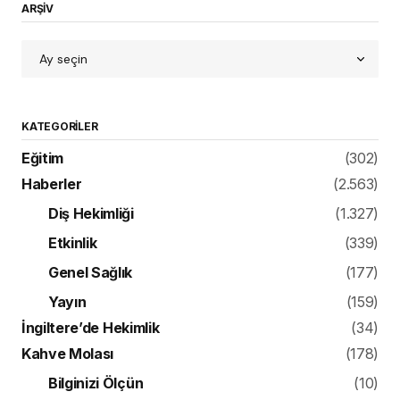
ARŞİV
KATEGORILER
Eğitim
(302)
Haberler
(2.563)
Diş Hekimliği
(1.327)
Etkinlik
(339)
Genel Sağlık
(177)
Yayın
(159)
İngiltere’de Hekimlik
(34)
Kahve Molası
(178)
Bilginizi Ölçün
(10)