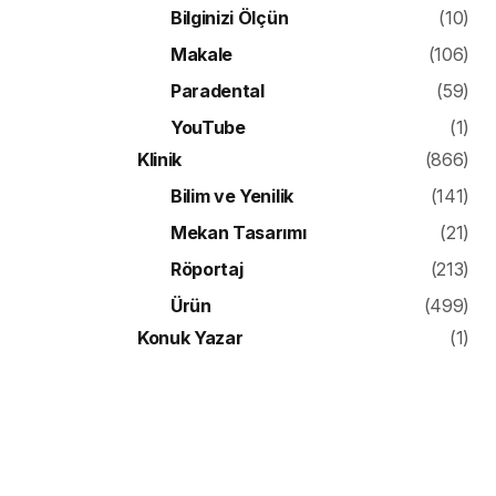
Bilginizi Ölçün
(10)
Makale
(106)
Paradental
(59)
YouTube
(1)
Klinik
(866)
Bilim ve Yenilik
(141)
Mekan Tasarımı
(21)
Röportaj
(213)
Ürün
(499)
Konuk Yazar
(1)