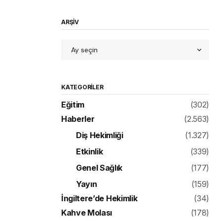
ARŞİV
KATEGORILER
Eğitim
(302)
Haberler
(2.563)
Diş Hekimliği
(1.327)
Etkinlik
(339)
Genel Sağlık
(177)
Yayın
(159)
İngiltere’de Hekimlik
(34)
Kahve Molası
(178)