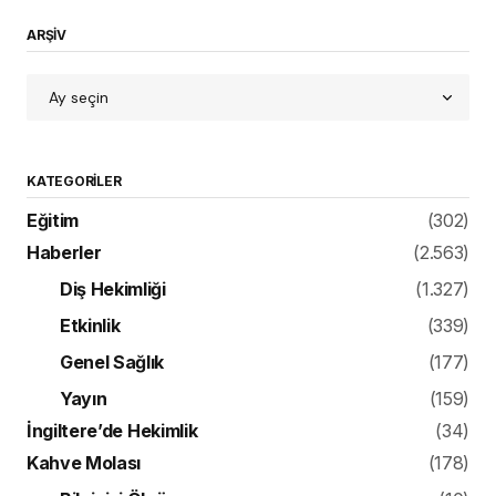
ARŞİV
KATEGORILER
Eğitim
(302)
Haberler
(2.563)
Diş Hekimliği
(1.327)
Etkinlik
(339)
Genel Sağlık
(177)
Yayın
(159)
İngiltere’de Hekimlik
(34)
Kahve Molası
(178)