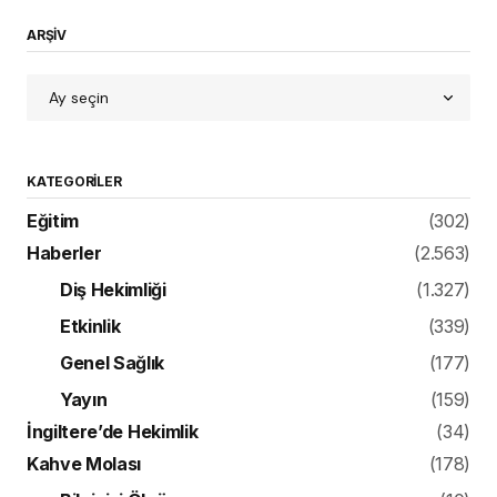
ARŞİV
KATEGORILER
Eğitim
(302)
Haberler
(2.563)
Diş Hekimliği
(1.327)
Etkinlik
(339)
Genel Sağlık
(177)
Yayın
(159)
İngiltere’de Hekimlik
(34)
Kahve Molası
(178)