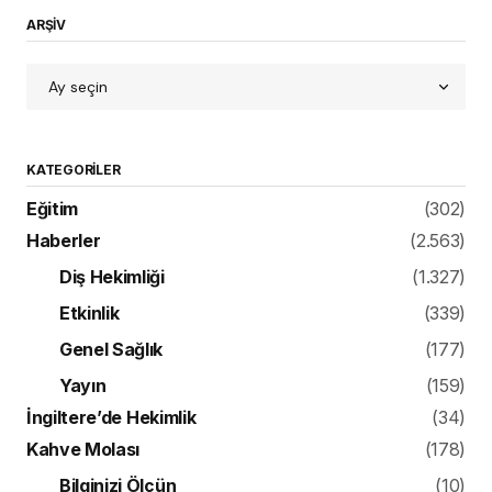
ARŞİV
KATEGORILER
Eğitim
(302)
Haberler
(2.563)
Diş Hekimliği
(1.327)
Etkinlik
(339)
Genel Sağlık
(177)
Yayın
(159)
İngiltere’de Hekimlik
(34)
Kahve Molası
(178)
Bilginizi Ölçün
(10)