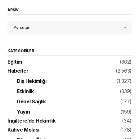
ARŞİV
KATEGORILER
Eğitim
(302)
Haberler
(2.563)
Diş Hekimliği
(1.327)
Etkinlik
(339)
Genel Sağlık
(177)
Yayın
(159)
İngiltere’de Hekimlik
(34)
Kahve Molası
(178)