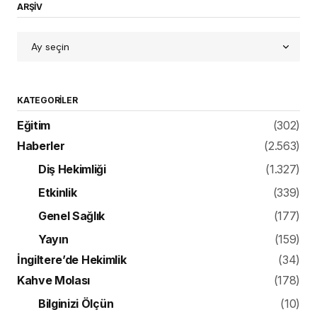
ARŞİV
KATEGORILER
Eğitim
(302)
Haberler
(2.563)
Diş Hekimliği
(1.327)
Etkinlik
(339)
Genel Sağlık
(177)
Yayın
(159)
İngiltere’de Hekimlik
(34)
Kahve Molası
(178)
Bilginizi Ölçün
(10)