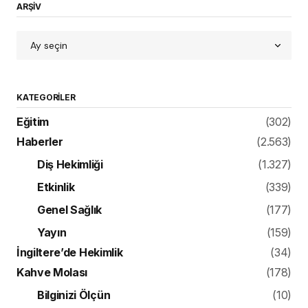
ARŞİV
KATEGORILER
Eğitim
(302)
Haberler
(2.563)
Diş Hekimliği
(1.327)
Etkinlik
(339)
Genel Sağlık
(177)
Yayın
(159)
İngiltere’de Hekimlik
(34)
Kahve Molası
(178)
Bilginizi Ölçün
(10)