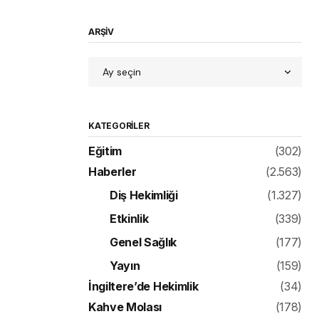
ARŞİV
KATEGORILER
Eğitim
(302)
Haberler
(2.563)
Diş Hekimliği
(1.327)
Etkinlik
(339)
Genel Sağlık
(177)
Yayın
(159)
İngiltere’de Hekimlik
(34)
Kahve Molası
(178)