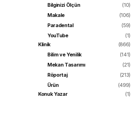
Bilginizi Ölçün
(10)
Makale
(106)
Paradental
(59)
YouTube
(1)
Klinik
(866)
Bilim ve Yenilik
(141)
Mekan Tasarımı
(21)
Röportaj
(213)
Ürün
(499)
Konuk Yazar
(1)