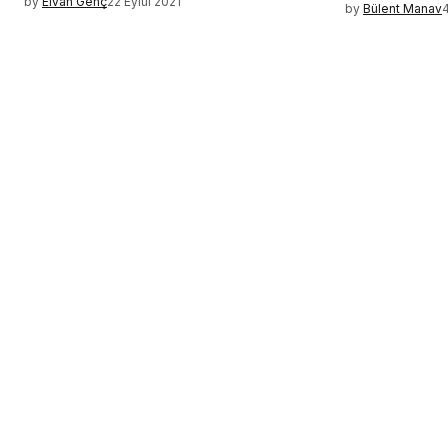
by
Elvan Genç
22 Eylül 2021
by
Bülent Manav