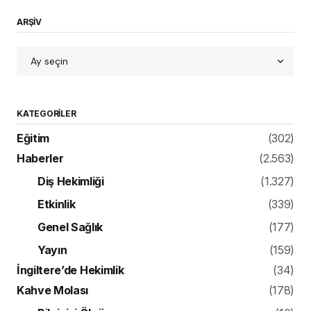
ARŞİV
KATEGORILER
Eğitim
(302)
Haberler
(2.563)
Diş Hekimliği
(1.327)
Etkinlik
(339)
Genel Sağlık
(177)
Yayın
(159)
İngiltere’de Hekimlik
(34)
Kahve Molası
(178)