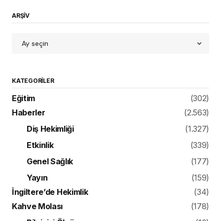
ARŞİV
KATEGORILER
Eğitim
(302)
Haberler
(2.563)
Diş Hekimliği
(1.327)
Etkinlik
(339)
Genel Sağlık
(177)
Yayın
(159)
İngiltere’de Hekimlik
(34)
Kahve Molası
(178)