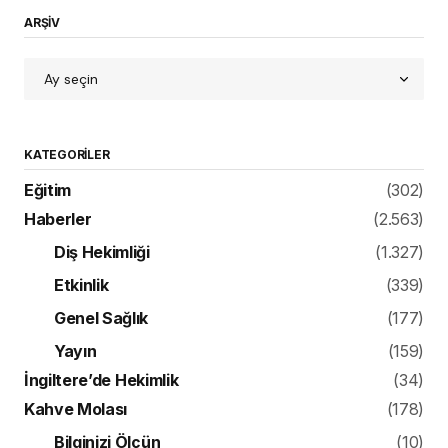
ARŞİV
KATEGORILER
Eğitim
(302)
Haberler
(2.563)
Diş Hekimliği
(1.327)
Etkinlik
(339)
Genel Sağlık
(177)
Yayın
(159)
İngiltere’de Hekimlik
(34)
Kahve Molası
(178)
Bilginizi Ölçün
(10)