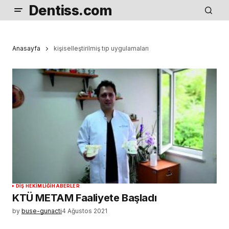
Dentiss.com
Anasayfa
kişiselleştirilmiş tıp uygulamaları
DIŞ HEKIMLIĞI
HABERLER
KTÜ METAM Faaliyete Başladı
by
buse-gunacti
4 Ağustos 2021