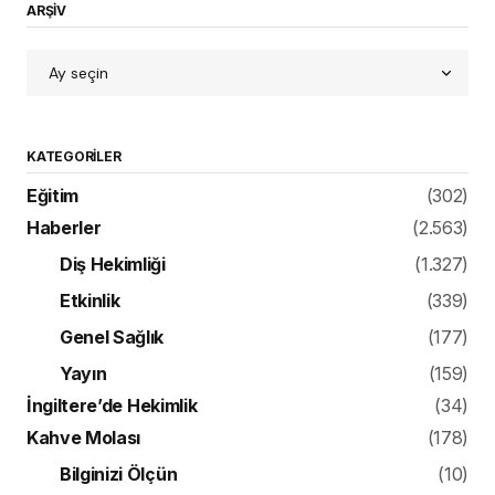
ARŞİV
KATEGORILER
Eğitim
(302)
Haberler
(2.563)
Diş Hekimliği
(1.327)
Etkinlik
(339)
Genel Sağlık
(177)
Yayın
(159)
İngiltere’de Hekimlik
(34)
Kahve Molası
(178)
Bilginizi Ölçün
(10)