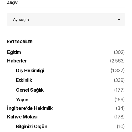
ARŞİV
KATEGORILER
Eğitim
(302)
Haberler
(2.563)
Diş Hekimliği
(1.327)
Etkinlik
(339)
Genel Sağlık
(177)
Yayın
(159)
İngiltere’de Hekimlik
(34)
Kahve Molası
(178)
Bilginizi Ölçün
(10)