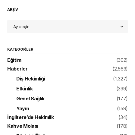
ARŞİV
KATEGORILER
Eğitim
(302)
Haberler
(2.563)
Diş Hekimliği
(1.327)
Etkinlik
(339)
Genel Sağlık
(177)
Yayın
(159)
İngiltere’de Hekimlik
(34)
Kahve Molası
(178)