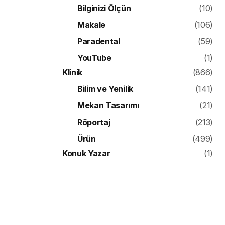
Bilginizi Ölçün
(10)
Makale
(106)
Paradental
(59)
YouTube
(1)
Klinik
(866)
Bilim ve Yenilik
(141)
Mekan Tasarımı
(21)
Röportaj
(213)
Ürün
(499)
Konuk Yazar
(1)