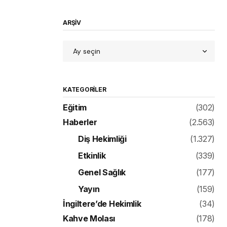
ARŞİV
KATEGORILER
Eğitim
(302)
Haberler
(2.563)
Diş Hekimliği
(1.327)
Etkinlik
(339)
Genel Sağlık
(177)
Yayın
(159)
İngiltere’de Hekimlik
(34)
Kahve Molası
(178)