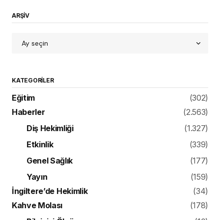
ARŞİV
KATEGORILER
Eğitim
(302)
Haberler
(2.563)
Diş Hekimliği
(1.327)
Etkinlik
(339)
Genel Sağlık
(177)
Yayın
(159)
İngiltere’de Hekimlik
(34)
Kahve Molası
(178)