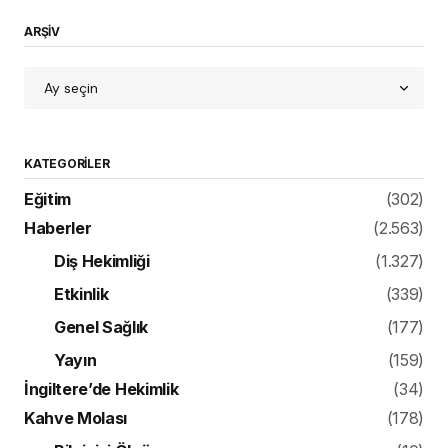
ARŞİV
KATEGORILER
Eğitim
(302)
Haberler
(2.563)
Diş Hekimliği
(1.327)
Etkinlik
(339)
Genel Sağlık
(177)
Yayın
(159)
İngiltere’de Hekimlik
(34)
Kahve Molası
(178)