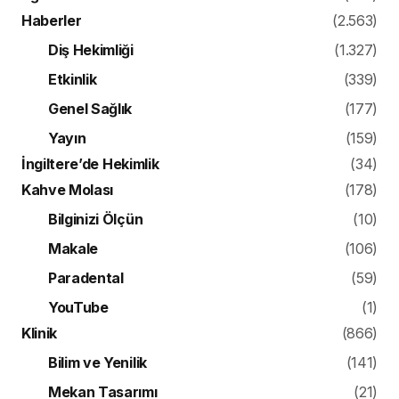
Haberler
(2.563)
Diş Hekimliği
(1.327)
Etkinlik
(339)
Genel Sağlık
(177)
Yayın
(159)
İngiltere’de Hekimlik
(34)
Kahve Molası
(178)
Bilginizi Ölçün
(10)
Makale
(106)
Paradental
(59)
YouTube
(1)
Klinik
(866)
Bilim ve Yenilik
(141)
Mekan Tasarımı
(21)