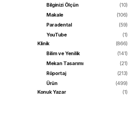
Bilginizi Ölçün
(10)
Makale
(106)
Paradental
(59)
YouTube
(1)
Klinik
(866)
Bilim ve Yenilik
(141)
Mekan Tasarımı
(21)
Röportaj
(213)
Ürün
(499)
Konuk Yazar
(1)