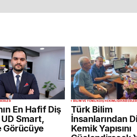
BERLER
BILIM VE YENILIK
DIŞ HEKIMLIĞI
HABERLE
ın En Hafif Diş
Türk Bilim
i UD Smart,
İnsanlarından D
e Görücüye
Kemik Yapısını