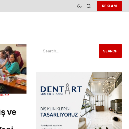
REKLAM
SEARCH
R
KLINIK
iş ve