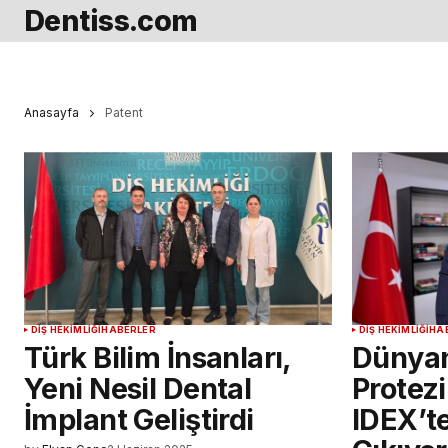
Dentiss.com
Anasayfa
Patent
DIŞ HEKIMLIĞI
HABERLER
DIŞ HEKIMLIĞI
HA
Türk Bilim İnsanları,
Dünyan
Yeni Nesil Dental
Protez
İmplant Geliştirdi
IDEX’t