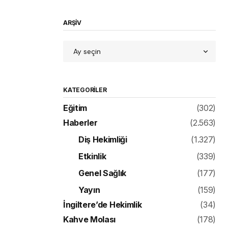
ARŞİV
KATEGORILER
Eğitim
(302)
Haberler
(2.563)
Diş Hekimliği
(1.327)
Etkinlik
(339)
Genel Sağlık
(177)
Yayın
(159)
İngiltere’de Hekimlik
(34)
Kahve Molası
(178)