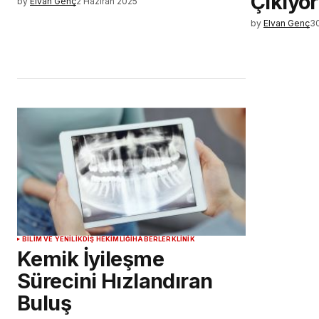
Çıkıyor
by
Elvan Genç
2 Haziran 2025
by
Elvan Genç
30
BILIM VE YENILIK
DIŞ HEKIMLIĞI
HABERLER
KLINIK
Kemik İyileşme
Sürecini Hızlandıran
Buluş