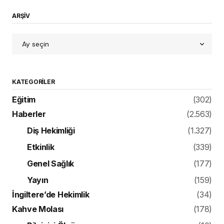
ARŞİV
KATEGORILER
Eğitim
(302)
Haberler
(2.563)
Diş Hekimliği
(1.327)
Etkinlik
(339)
Genel Sağlık
(177)
Yayın
(159)
İngiltere’de Hekimlik
(34)
Kahve Molası
(178)