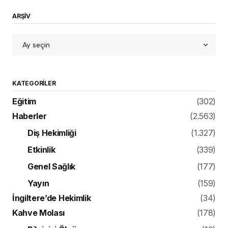
ARŞİV
KATEGORILER
Eğitim
(302)
Haberler
(2.563)
Diş Hekimliği
(1.327)
Etkinlik
(339)
Genel Sağlık
(177)
Yayın
(159)
İngiltere’de Hekimlik
(34)
Kahve Molası
(178)