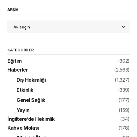
ARŞİV
KATEGORILER
Eğitim
(302)
Haberler
(2.563)
Diş Hekimliği
(1.327)
Etkinlik
(339)
Genel Sağlık
(177)
Yayın
(159)
İngiltere’de Hekimlik
(34)
Kahve Molası
(178)