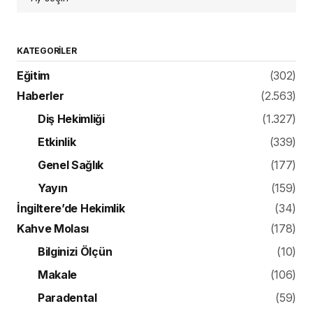
KATEGORILER
Eğitim
(302)
Haberler
(2.563)
Diş Hekimliği
(1.327)
Etkinlik
(339)
Genel Sağlık
(177)
Yayın
(159)
İngiltere’de Hekimlik
(34)
Kahve Molası
(178)
Bilginizi Ölçün
(10)
Makale
(106)
Paradental
(59)