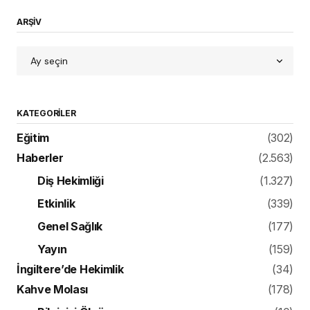
ARŞİV
KATEGORILER
Eğitim
(302)
Haberler
(2.563)
Diş Hekimliği
(1.327)
Etkinlik
(339)
Genel Sağlık
(177)
Yayın
(159)
İngiltere’de Hekimlik
(34)
Kahve Molası
(178)