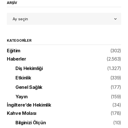
ARŞİV
KATEGORILER
Eğitim
(302)
Haberler
(2.563)
Diş Hekimliği
(1.327)
Etkinlik
(339)
Genel Sağlık
(177)
Yayın
(159)
İngiltere’de Hekimlik
(34)
Kahve Molası
(178)
Bilginizi Ölçün
(10)