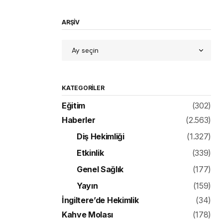
ARŞİV
KATEGORILER
Eğitim
(302)
Haberler
(2.563)
Diş Hekimliği
(1.327)
Etkinlik
(339)
Genel Sağlık
(177)
Yayın
(159)
İngiltere’de Hekimlik
(34)
Kahve Molası
(178)