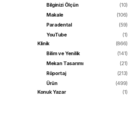
Bilginizi Ölçün
(10)
Makale
(106)
Paradental
(59)
YouTube
(1)
Klinik
(866)
Bilim ve Yenilik
(141)
Mekan Tasarımı
(21)
Röportaj
(213)
Ürün
(499)
Konuk Yazar
(1)