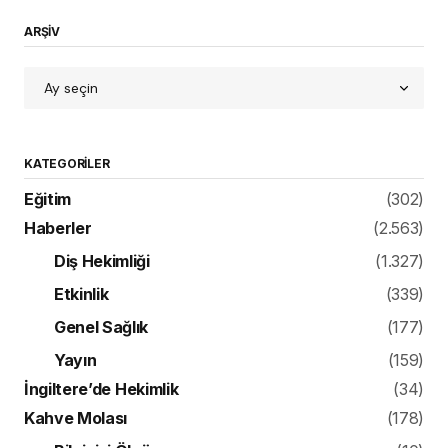
ARŞİV
KATEGORILER
Eğitim
(302)
Haberler
(2.563)
Diş Hekimliği
(1.327)
Etkinlik
(339)
Genel Sağlık
(177)
Yayın
(159)
İngiltere’de Hekimlik
(34)
Kahve Molası
(178)