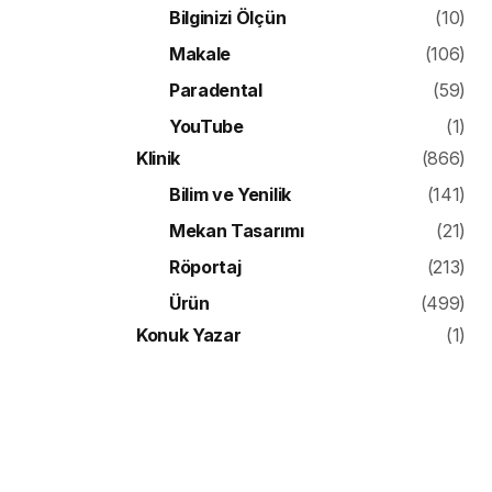
Bilginizi Ölçün
(10)
Makale
(106)
Paradental
(59)
YouTube
(1)
Klinik
(866)
Bilim ve Yenilik
(141)
Mekan Tasarımı
(21)
Röportaj
(213)
Ürün
(499)
Konuk Yazar
(1)