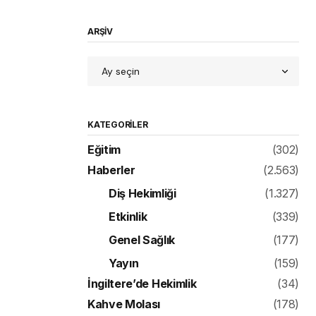
ARŞİV
KATEGORILER
Eğitim
(302)
Haberler
(2.563)
Diş Hekimliği
(1.327)
Etkinlik
(339)
Genel Sağlık
(177)
Yayın
(159)
İngiltere’de Hekimlik
(34)
Kahve Molası
(178)