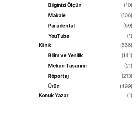
Bilginizi Ölçün
(10)
Makale
(106)
Paradental
(59)
YouTube
(1)
Klinik
(866)
Bilim ve Yenilik
(141)
Mekan Tasarımı
(21)
Röportaj
(213)
Ürün
(499)
Konuk Yazar
(1)