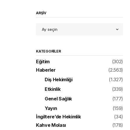
ARŞİV
KATEGORILER
Eğitim
(302)
Haberler
(2.563)
Diş Hekimliği
(1.327)
Etkinlik
(339)
Genel Sağlık
(177)
Yayın
(159)
İngiltere’de Hekimlik
(34)
Kahve Molası
(178)