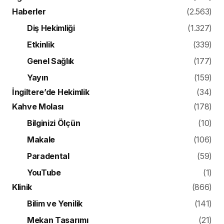
Haberler
(2.563)
Diş Hekimliği
(1.327)
Etkinlik
(339)
Genel Sağlık
(177)
Yayın
(159)
İngiltere’de Hekimlik
(34)
Kahve Molası
(178)
Bilginizi Ölçün
(10)
Makale
(106)
Paradental
(59)
YouTube
(1)
Klinik
(866)
Bilim ve Yenilik
(141)
Mekan Tasarımı
(21)