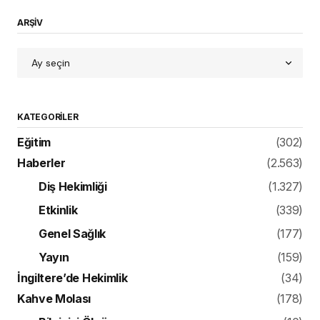
ARŞİV
KATEGORILER
Eğitim
(302)
Haberler
(2.563)
Diş Hekimliği
(1.327)
Etkinlik
(339)
Genel Sağlık
(177)
Yayın
(159)
İngiltere’de Hekimlik
(34)
Kahve Molası
(178)