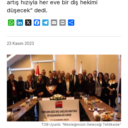
artış hızıyla her eve bir diş hekimi
düşecek” dedi.
WhatsApp
LinkedIn
X
Facebook
Telegram
Email
Print
Share
23 Kasım 2023
TDB Uyardı: “Mesleğimizin Geleceği Tehlikede”