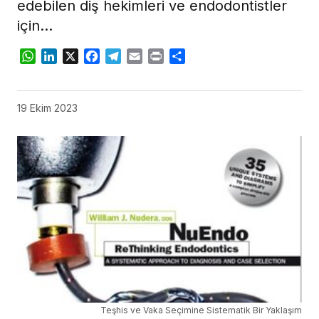
edebilen diş hekimleri ve endodontistler
için…
WhatsApp
LinkedIn
X
Facebook
Telegram
Email
Print
Share
19 Ekim 2023
Teşhis ve Vaka Seçimine Sistematik Bir Yaklaşım