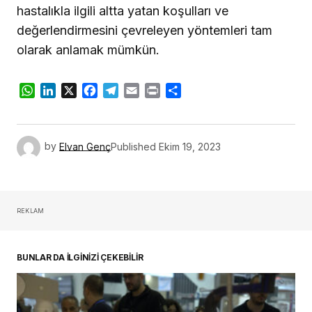
hastalıkla ilgili altta yatan koşulları ve
değerlendirmesini çevreleyen yöntemleri tam
olarak anlamak mümkün.
WhatsApp
LinkedIn
X
Facebook
Telegram
Email
Print
Share
by
Elvan Genç
Published
Ekim 19, 2023
REKLAM
BUNLAR DA İLGİNİZİ ÇEKEBİLİR