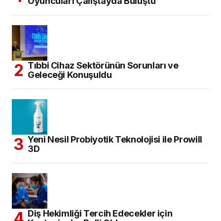
Oyuncuları Çalıştayda Buluştu
Tıbbi Cihaz Sektörünün Sorunları ve
Geleceği Konuşuldu
Yeni Nesil Probiyotik Teknolojisi ile Prowill
3D
Diş Hekimliği Tercih Edecekler için