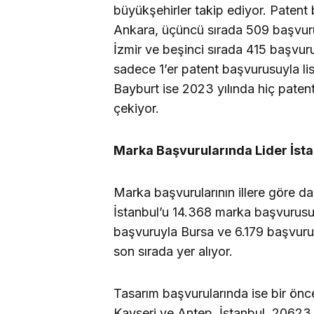
büyükşehirler takip ediyor. Patent 
Ankara, üçüncü sırada 509 başvuru
İzmir ve beşinci sırada 415 başvuru 
sadece 1’er patent başvurusuyla list
Bayburt ise 2023 yılında hiç paten
çekiyor.
Marka Başvurularında Lider İst
Marka başvurularının illere göre d
İstanbul’u 14.368 marka başvurusuy
başvuruyla Bursa ve 6.179 başvuruy
son sırada yer alıyor.
Tasarım başvurularında ise bir önceki
Kayseri ve Antep. İstanbul, 20623