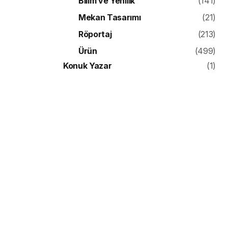
Bilim ve Yenilik
(141)
Mekan Tasarımı
(21)
Röportaj
(213)
Ürün
(499)
Konuk Yazar
(1)