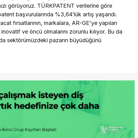
ımızı görüyoruz. TÜRKPATENT verilerine göre
patent başvurularında %3,64’lük artış yaşandı.
cat fırsatlarının, markalara, AR-GE'ye yapılan
a inovatif ve öncü olmalarını zorunlu kılıyor. Bu da
da sektörümüzdeki pazarın büyüdüğünü