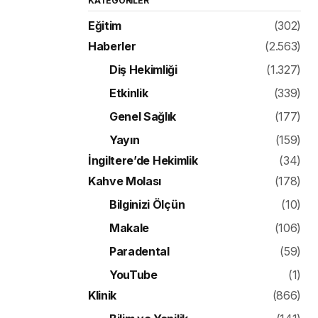
KATEGORILER
Eğitim
(302)
Haberler
(2.563)
Diş Hekimliği
(1.327)
Etkinlik
(339)
Genel Sağlık
(177)
Yayın
(159)
İngiltere’de Hekimlik
(34)
Kahve Molası
(178)
Bilginizi Ölçün
(10)
Makale
(106)
Paradental
(59)
YouTube
(1)
Klinik
(866)