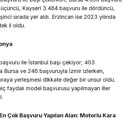
le üçüncü, Kayseri 3.464 başvuru ile dördüncü,
inci sırada yer aldı. Erzincan ise 2023 yılında
ek il oldu.
Konya
aşvuru ile İstanbul başı çekiyor; 403
 Bursa ve 246 başvuruyla İzmir izlerken,
ıraya yerleşmesi dikkate değer bir unsur oldu.
hiç faydalı model başvurusu yapılmayan iller
i.
 En Çok Başvuru Yapılan Alan: Motorlu Kara