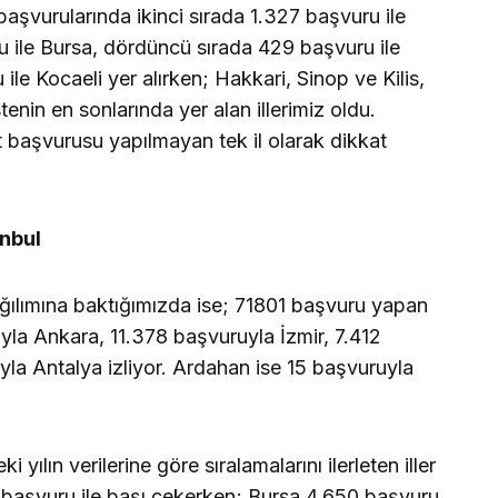
başvurularında ikinci sırada 1.327 başvuru ile
 ile Bursa, dördüncü sırada 429 başvuru ile
ile Kocaeli yer alırken; Hakkari, Sinop ve Kilis,
enin en sonlarında yer alan illerimiz oldu.
t başvurusu yapılmayan tek il olarak dikkat
anbul
ağılımına baktığımızda ise; 71801 başvuru yapan
la Ankara, 11.378 başvuruyla İzmir, 7.412
la Antalya izliyor. Ardahan ise 15 başvuruyla
 yılın verilerine göre sıralamalarını ilerleten iller
 başvuru ile başı çekerken; Bursa 4.650 başvuru