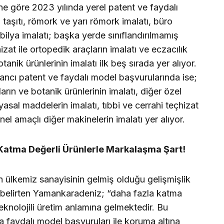
göre 2023 yılında yerel patent ve faydalı
taşıtı, römork ve yarı römork imalatı, büro
bilya imalatı; başka yerde sınıflandırılmamış
hizat ile ortopedik araçların imalatı ve eczacılık
otanik ürünlerinin imalatı ilk beş sırada yer alıyor.
ancı patent ve faydalı model başvurularında ise;
ların ve botanik ürünlerinin imalatı, diğer özel
asal maddelerin imalatı, tıbbi ve cerrahi teçhizat
nel amaçlı diğer makinelerin imalatı yer alıyor.
in Katma Değerli Ürünlerle Markalaşma Şart!
n ülkemiz sanayisinin gelmiş olduğu gelişmişlik
nı belirten Yamankaradeniz; “daha fazla katma
eknolojili üretim anlamına gelmektedir. Bu
ya faydalı model başvuruları ile koruma altına