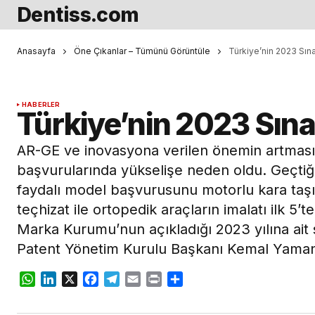
Dentiss.com
Anasayfa
Öne Çıkanlar – Tümünü Görüntüle
Türkiye’nin 2023 Sına
HABERLER
Türkiye’nin 2023 Sına
AR-GE ve inovasyona verilen önemin artması
başvurularında yükselişe neden oldu. Geçtiği
faydalı model başvurusunu motorlu kara taşıtl
teçhizat ile ortopedik araçların imalatı ilk 5’t
Marka Kurumu’nun açıkladığı 2023 yılına ait s
Patent Yönetim Kurulu Başkanı Kemal Yaman
WhatsApp
LinkedIn
X
Facebook
Telegram
Email
Print
Share