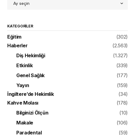
KATEGORILER
Eğitim
(302)
Haberler
(2.563)
Diş Hekimliği
(1.327)
Etkinlik
(339)
Genel Sağlık
(177)
Yayın
(159)
İngiltere’de Hekimlik
(34)
Kahve Molası
(178)
Bilginizi Ölçün
(10)
Makale
(106)
Paradental
(59)