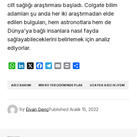
cilt sağlığı araştırması başladı. Colgate bilim
adamları şu anda her iki araştırmadan elde
edilen bulguları, hem astronotlara hem de
Dünya'ya bağlı insanlara nasıl fayda
sağlayabileceklerini belirlemek için analiz
ediyorlar.
WhatsApp
LinkedIn
X
Facebook
Telegram
Email
Print
Share
AĞIZ BAKIMI
MIKRO YERÇEKIMINDE PLAK
UZAYDA AĞIZ HIJYENI
by
Elvan Genç
Published
Aralık 15, 2022