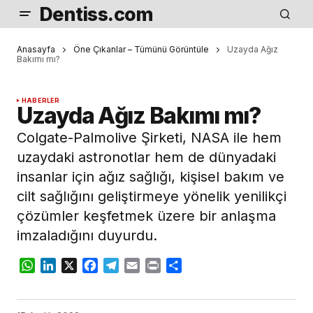
Dentiss.com
Anasayfa
Öne Çıkanlar – Tümünü Görüntüle
Uzayda Ağız
Bakımı mı?
HABERLER
Uzayda Ağız Bakımı mı?
Colgate-Palmolive Şirketi, NASA ile hem
uzaydaki astronotlar hem de dünyadaki
insanlar için ağız sağlığı, kişisel bakım ve
cilt sağlığını geliştirmeye yönelik yenilikçi
çözümler keşfetmek üzere bir anlaşma
imzaladığını duyurdu.
WhatsApp
LinkedIn
X
Facebook
Telegram
Email
Print
Share