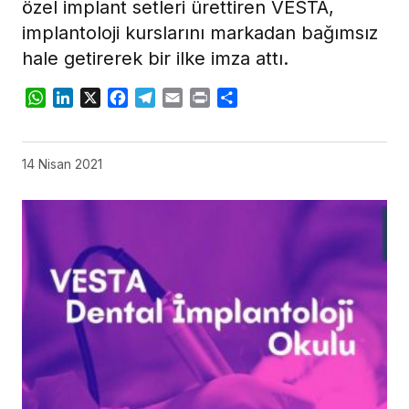
özel implant setleri ürettiren VESTA,
implantoloji kurslarını markadan bağımsız
hale getirerek bir ilke imza attı.
WhatsApp
LinkedIn
X
Facebook
Telegram
Email
Print
Share
14 Nisan 2021