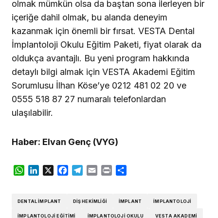
olmak mümkün olsa da baştan sona ilerleyen bir
içeriğe dahil olmak, bu alanda deneyim
kazanmak için önemli bir fırsat. VESTA Dental
İmplantoloji Okulu Eğitim Paketi, fiyat olarak da
oldukça avantajlı. Bu yeni program hakkında
detaylı bilgi almak için VESTA Akademi Eğitim
Sorumlusu İlhan Köse’ye 0212 481 02 20 ve
0555 518 87 27 numaralı telefonlardan
ulaşılabilir.
Haber: Elvan Genç (VYG)
WhatsApp
LinkedIn
X
Facebook
Telegram
Email
Print
Share
DENTAL IMPLANT
DIŞ HEKIMLIĞI
IMPLANT
IMPLANTOLOJI
İMPLANTOLOJI EĞITIMI
İMPLANTOLOJI OKULU
VESTA AKADEMI