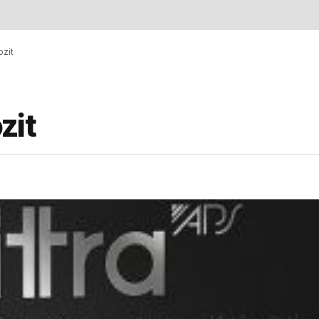
ozit
zit