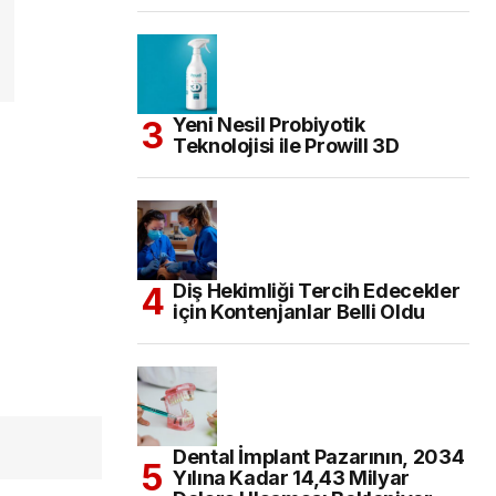
Yeni Nesil Probiyotik
Teknolojisi ile Prowill 3D
Diş Hekimliği Tercih Edecekler
için Kontenjanlar Belli Oldu
Dental İmplant Pazarının, 2034
Yılına Kadar 14,43 Milyar