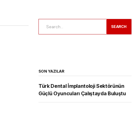
SEARCH
SON YAZILAR
Türk Dental İmplantoloji Sektörünün
Güçlü Oyuncuları Çalıştayda Buluştu
Tıbbi Cihaz Sektörünün Sorunları ve
Geleceği Konuşuldu
Yeni Nesil Probiyotik Teknolojisi ile