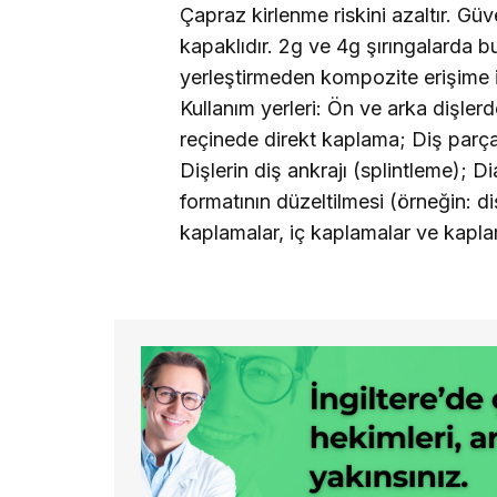
Çapraz kirlenme riskini azaltır. Güv
kapaklıdır. 2g ve 4g şırıngalarda b
yerleştirmeden kompozite erişime iz
Kullanım yerleri: Ön ve arka dişler
reçinede direkt kaplama; Diş parç
Dişlerin diş ankrajı (splintleme); D
formatının düzeltilmesi (örneğin: d
kaplamalar, iç kaplamalar ve kaplam