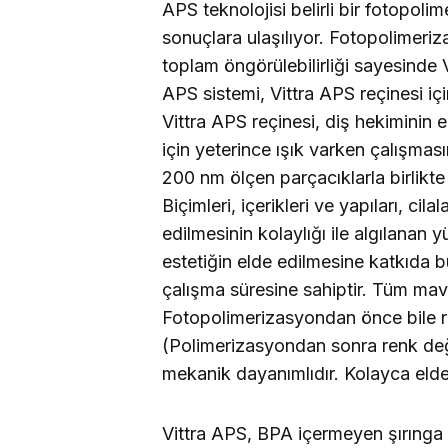
APS teknolojisi belirli bir fotopo
sonuçlara ulaşılıyor. Fotopolimeri
toplam öngörülebilirliği sayesinde
APS sistemi, Vittra APS reçinesi i
Vittra APS reçinesi, diş hekiminin 
için yeterince ışık varken çalışması
200 nm ölçen parçacıklarla birlikte a
Biçimleri, içerikleri ve yapıları, c
edilmesinin kolaylığı ile algılana
estetiğin elde edilmesine katkıda b
çalışma süresine sahiptir. Tüm mav
Fotopolimerizasyondan önce bile reç
(Polimerizasyondan sonra renk deği
mekanik dayanımlıdır. Kolayca elde 
Vittra APS, BPA içermeyen şırınga i