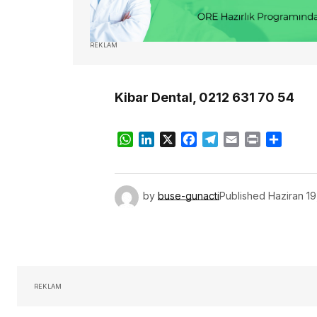
REKLAM
Kibar Dental, 0212 631 70 54
WhatsApp
LinkedIn
X
Facebook
Telegram
Email
Print
Share
by
buse-gunacti
Published
Haziran 19
REKLAM