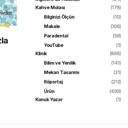
Kahve Molası
(178)
Bilginizi Ölçün
(10)
Makale
(106)
Paradental
(59)
la
YouTube
(1)
Klinik
(866)
Bilim ve Yenilik
(141)
Mekan Tasarımı
(21)
Röportaj
(213)
Ürün
(499)
Konuk Yazar
(1)