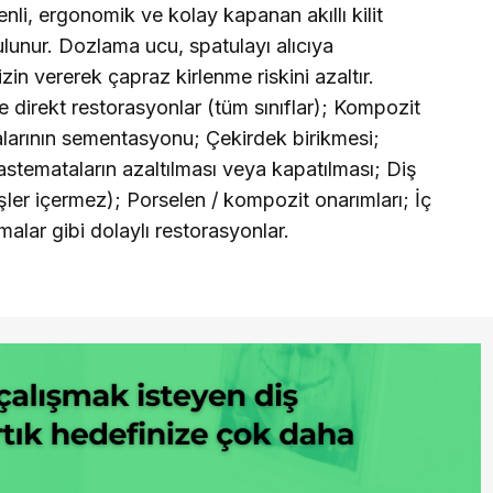
enli, ergonomik ve kolay kapanan akıllı kilit
ulunur. Dozlama ucu, spatulayı alıcıya
in vererek çapraz kirlenme riskini azaltır.
de direkt restorasyonlar (tüm sınıflar); Kompozit
alarının sementasyonu; Çekirdek birikmesi;
iastemataların azaltılması veya kapatılması; Diş
işler içermez); Porselen / kompozit onarımları; İç
alar gibi dolaylı restorasyonlar.