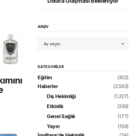
Dolara Ulaşması Bekleniyor
ARŞİV
KATEGORILER
Eğitim
(302)
kımını
Haberler
(2.563)
e
Diş Hekimliği
(1.327)
Etkinlik
(339)
Genel Sağlık
(177)
Yayın
(159)
İngiltere’de Hekimlik
(34)