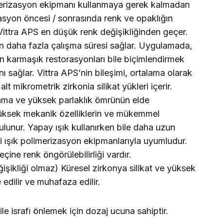
limerizasyon ekipmanı kullanmaya gerek kalmadan
zasyon öncesi / sonrasında renk ve opaklığın
 Vittra APS en düşük renk değişikliğinden geçer.
çin daha fazla çalışma süresi sağlar. Uygulamada,
en karmaşık restorasyonları bile biçimlendirmek
nı sağlar. Vittra APS’nin bileşimi, ortalama olarak
lt mikrometrik zirkonia silikat yükleri içerir.
ilalama ve yüksek parlaklık ömrünün elde
n yüksek mekanik özelliklerin ve mükemmel
ulunur. Yapay ışık kullanırken bile daha uzun
i ışık polimerizasyon ekipmanlarıyla uyumludur.
ine renk öngörülebilirliği vardır.
şikliği olmaz) Küresel zirkonya silikat ve yüksek
edilir ve muhafaza edilir.
le israfı önlemek için dozaj ucuna sahiptir.