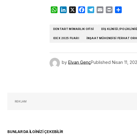
WhatsApp
LinkedIn
X
Facebook
Telegram
Email
Print
Share
DENTART MIMARLIK OFISI
DIŞ KLINIĞI /POLIKLI
IDEX 2025 FUARI
İNŞAAT MÜHENDISI FERHAT OR
by
Elvan Genç
Published
Nisan 11, 20
REKLAM
BUNLAR DA İLGİNİZİ ÇEKEBİLİR