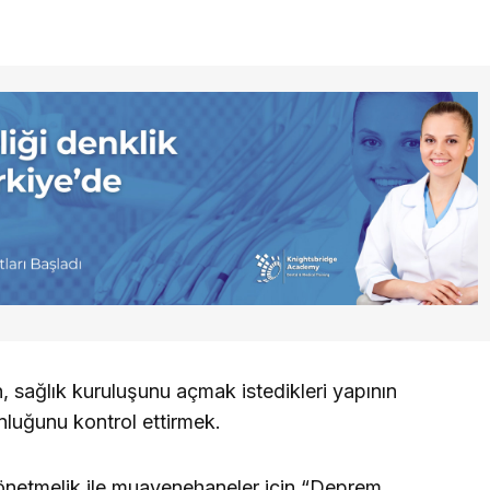
, sağlık kuruluşunu açmak istedikleri yapının
luğunu kontrol ettirmek.
yönetmelik ile muayenehaneler için “Deprem