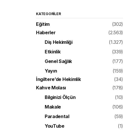
KATEGORILER
Eğitim
(302)
Haberler
(2.563)
Diş Hekimliği
(1.327)
Etkinlik
(339)
Genel Sağlık
(177)
Yayın
(159)
İngiltere’de Hekimlik
(34)
Kahve Molası
(178)
Bilginizi Ölçün
(10)
Makale
(106)
Paradental
(59)
YouTube
(1)