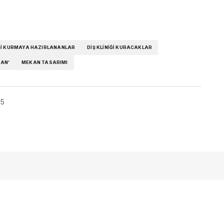
NIĞI KURMAYA HAZIRLANANLAR
DIŞ KLINIĞI KURACAKLAR
HAN’
MEKAN TASARIMI
25