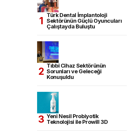
Türk Dental İmplantoloji
Sektörünün Güçlü Oyuncuları
Çalıştayda Buluştu
Tıbbi Cihaz Sektörünün
Sorunları ve Geleceği
Konuşuldu
Yeni Nesil Probiyotik
Teknolojisi ile Prowill 3D